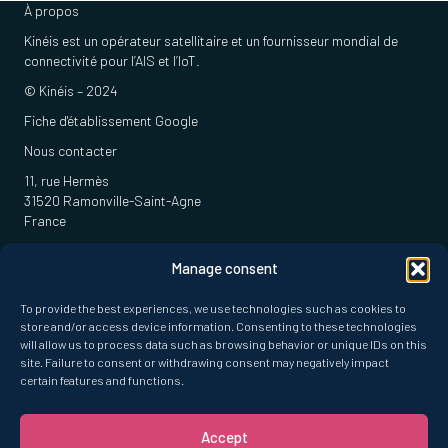
À propos
Kinéis est un opérateur satellitaire et un fournisseur mondial de
connectivité pour l’AIS et l’IoT.
© Kinéis – 2024
Fiche d'établissement Google
Nous contacter
11, rue Hermès
31520 Ramonville-Saint-Agne
France
Téléphone :
Manage consent
+33 (0)5 61 39 47 00
To provide the best experiences, we use technologies such as cookies to
Contact
store and/or access device information. Consenting to these technologies
Liens
will allow us to process data such as browsing behavior or unique IDs on this
À propos de Kinéis
site. Failure to consent or withdrawing consent may negatively impact
certain features and functions.
FAQ & Lexique
Politique de confidentialité
Gestion des pixels
Accept
Plan du site